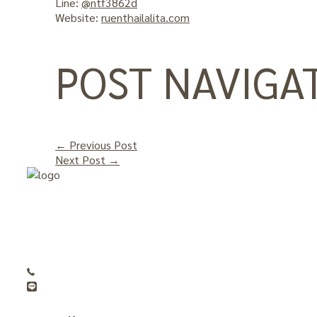
Line:
@ntf3862d
Website:
ruenthailalita.com
POST NAVIGA
←
Previous Post
Next Post
→